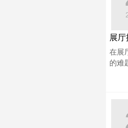
展厅
在展
的难
师非
方式 