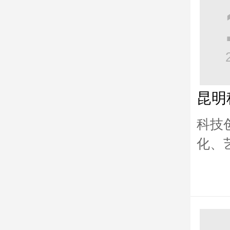
昆明
科技
化、
向公
的发